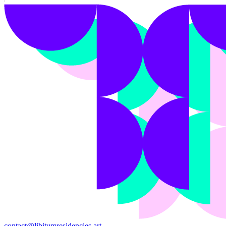
contact@libitumresidencies.art